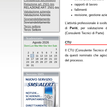
Consulenza successioni
Relazione art. 2501-bis
rapporti di lavoro
RELAZIONE ART. 2501-bis
fallimenti
Valutazione azienda
revisione, gestione azi
Valutazione Azienda
Sovraindebitamento
Sovraindebitamento
L'attività professionale è svol
Terzo settore
di
Periti
, per valutazione 
Terzo Settore
(Consulenti Tecnici di Parte)
Scadenziario
CTU
Agosto 2026
Dom
Lun
Mar
Mer
Gio
Ven
Sab
1
Il CTU (Consulente Tecnico d’U
2
3
4
5
6
7
8
da questi nominato che agisc
9
10
11
12
13
14
15
16
17
18
19
20
21
22
del processo.
23
24
25
26
27
28
29
30
31
Servizio SMS