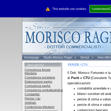
This website use cookies:
I understand/
Homepage
Studio Morisco Ragni
Servizi
Aree Attiv
Aree attività
PERIZIE / CTU
Consulenza fiscale
Il Dott. Morisco Fortunato e l
tributaria
Consulenza societaria
di
Periti
e
CTU
(Consulenti Tec
Elaborazione paghe
specializzazioni:
Consulenza paghe
contabilità aziendale 
Consulenza contrattualistica
bilanci societari ed anal
Contabilita'
Perizie / ctu
perizie di stima e valut
Arbitrato
perizie di stima e valut
Contenzioso tributario
contenzioso bancario