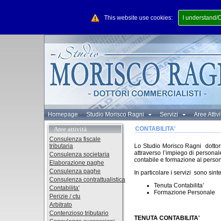
This website use cookies:
I understand/
Homepage
Studio Morisco Ragni
Servizi
Aree Attiv
Aree attività
CONTABILITA'
Consulenza fiscale
tributaria
Lo Studio Morisco Ragni dottori 
attraverso l’impiego di personal
Consulenza societaria
contabile e formazione al person
Elaborazione paghe
Consulenza paghe
In particolare i servizi sono sintet
Consulenza contrattualistica
Tenuta Contabilita’
Contabilita'
Formazione Personale
Perizie / ctu
Arbitrato
Contenzioso tributario
TENUTA CONTABILITA'