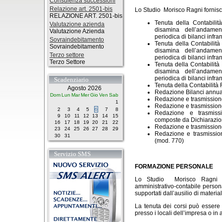
Consulenza successioni
Relazione art. 2501-bis
Lo Studio Morisco Ragni fornisce a
RELAZIONE ART. 2501-bis
Tenuta della Contabilità 
Valutazione azienda
disamina dell’andamen
Valutazione Azienda
periodica di bilanci infra
Sovraindebitamento
Tenuta della Contabilità
Sovraindebitamento
disamina dell’andamen
Terzo settore
periodica di bilanci infra
Terzo Settore
Tenuta della Contabilità Pr
disamina dell’andamen
periodica di bilanci infra
Scadenziario
Tenuta della Contabilità 
Agosto 2026
Redazione Bilanci annua
Dom
Lun
Mar
Mer
Gio
Ven
Sab
Redazione e trasmissione 
1
Redazione e trasmissione 
2
3
4
5
6
7
8
Redazione e trasmissio
9
10
11
12
13
14
15
composte da Dichiarazion
16
17
18
19
20
21
22
Redazione e trasmissione
23
24
25
26
27
28
29
Redazione e trasmissione
30
31
(mod. 770)
Servizio SMS
FORMAZIONE PERSONALE
Lo Studio Morisco Ragni for
amministrativo-contabile persona
supportati dall’ausilio di material
La tenuta dei corsi può essere e
presso i locali dell’impresa o in a