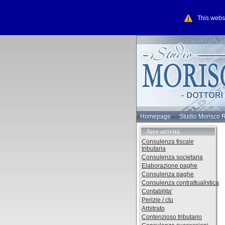
This webs
Homepage
Studio Morisco 
Aree attività
Consulenza fiscale
tributaria
Consulenza societaria
Elaborazione paghe
Consulenza paghe
Consulenza contrattualistica
Contabilita'
Perizie / ctu
Arbitrato
Contenzioso tributario