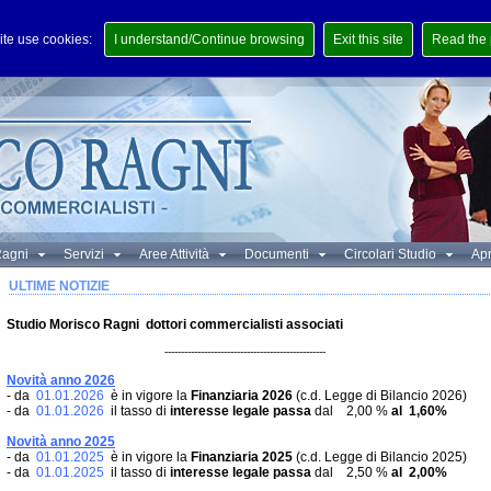
ite use cookies:
I understand/Continue browsing
Exit this site
Read the 
Ragni
Servizi
Aree Attività
Documenti
Circolari Studio
Ap
ULTIME NOTIZIE
Studio Morisco Ragni dottori commercialisti associati
-------------------------------------------------
Novità anno 2026
- da
01.01.2026
è in vigore la
Finanziaria 2026
(c.d. Legge di Bilancio 2026)
- da
01.01.2026
il tasso di
interesse legale passa
dal 2,00 %
al 1,60
%
Novità anno 2025
- da
01.01.2025
è in vigore la
Finanziaria 2025
(c.d. Legge di Bilancio 2025)
- da
01.01.2025
il tasso di
interesse legale passa
dal 2,50 %
al 2,00
%