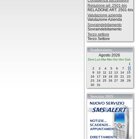
Consulenza successioni
Relazione art. 2501-bis
RELAZIONE ART. 2501-bis
Valutazione azienda
Valutazione Azienda
Sovraindebitamento
Sovraindebitamento
Terzo settore
Terzo Settore
Scadenziario
Agosto 2026
Dom
Lun
Mar
Mer
Gio
Ven
Sab
1
2
3
4
5
6
7
8
9
10
11
12
13
14
15
16
17
18
19
20
21
22
23
24
25
26
27
28
29
30
31
Servizio SMS