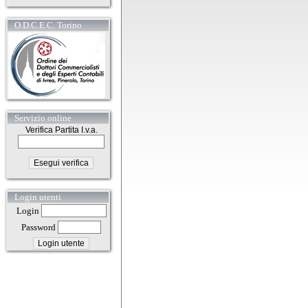
O.D.C.E.C. Torino
Servizio online
Verifica Partita I.v.a.
Login utenti
Login
Password