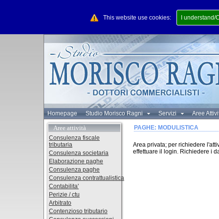
This website use cookies:
I understand/
Homepage
Studio Morisco Ragni
Servizi
Aree Attiv
Aree attività
PAGHE: MODULISTICA
Consulenza fiscale
tributaria
Area privata; per richiedere l'at
effettuare il login. Richiedere i 
Consulenza societaria
Elaborazione paghe
Consulenza paghe
Consulenza contrattualistica
Contabilita'
Perizie / ctu
Arbitrato
Contenzioso tributario