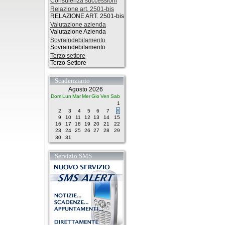
Consulenza successioni
Relazione art. 2501-bis
RELAZIONE ART. 2501-bis
Valutazione azienda
Valutazione Azienda
Sovraindebitamento
Sovraindebitamento
Terzo settore
Terzo Settore
Scadenziario
Agosto 2026
Dom
Lun
Mar
Mer
Gio
Ven
Sab
1
2
3
4
5
6
7
8
9
10
11
12
13
14
15
16
17
18
19
20
21
22
23
24
25
26
27
28
29
30
31
Servizio SMS