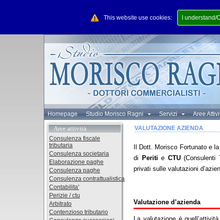
This website use cookies:
I understand/
Homepage
Studio Morisco Ragni
Servizi
Aree Attiv
Aree attività
VALUTAZIONE AZIENDA
Consulenza fiscale
tributaria
Il Dott. Morisco Fortunato
e la
Consulenza societaria
di
Periti
e
CTU
(Consulenti T
Elaborazione paghe
privati sulle valutazioni d’azie
Consulenza paghe
Consulenza contrattualistica
Contabilita'
Perizie / ctu
Valutazione d’azienda
Arbitrato
Contenzioso tributario
La valutazione è quell’attivit