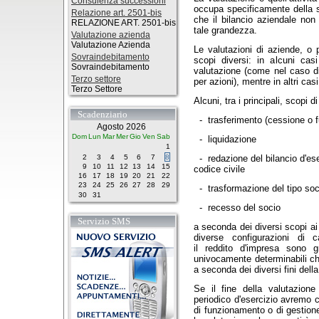
Consulenza successioni
occupa specificamente della
Relazione art. 2501-bis
che il bilancio aziendale non
RELAZIONE ART. 2501-bis
tale grandezza.
Valutazione azienda
Valutazione Azienda
Le valutazioni di aziende, o 
Sovraindebitamento
scopi diversi: in alcuni cas
Sovraindebitamento
valutazione (come nel caso di
Terzo settore
per azioni), mentre in altri cas
Terzo Settore
Alcuni, tra i principali, scopi
Scadenziario
- trasferimento (cessione o f
Agosto 2026
Dom
Lun
Mar
Mer
Gio
Ven
Sab
- liquidazione
1
2
3
4
5
6
7
8
- redazione del bilancio d'es
9
10
11
12
13
14
15
codice civile
16
17
18
19
20
21
22
23
24
25
26
27
28
29
- trasformazione del tipo soc
30
31
- recesso del socio
Servizio SMS
a seconda dei diversi scopi ai 
diverse configurazioni di 
il reddito d'impresa sono 
univocamente determinabili ch
a seconda dei diversi fini della
Se il fine della valutazione
periodico d'esercizio avremo c
di funzionamento o di gestione,