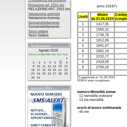
Consulenza successioni
Relazione art. 2501-bis
anno 2024(*)
RELAZIONE ART. 2501-bis
Valutazione azienda
Minimi
Contin
Livelli
Valutazione Azienda
da 01.06.2024
(conglo
Sovraindebitamento
1
1417,35
Sovraindebitamento
2
1565,32
Terzo settore
3
1736,76
Terzo Settore
4
1812,06
Scadenziario
5
1941,07
Agosto 2026
6
2081,18
Dom
Lun
Mar
Mer
Gio
Ven
Sab
7
2232,77
1
8
2428,09
2
3
4
5
6
7
8
9
10
11
12
13
14
15
9
2700,29
16
17
18
19
20
21
22
23
24
25
26
27
28
29
(*) aggiornata al 01.06.2024
30
31
l'EDR è stato conglobato
Servizio SMS
numero Mensilità annue
:
- 12 mensilità ordinarie
- 13.ma mensilità
orario di lavoro settimanale
- 40 ore