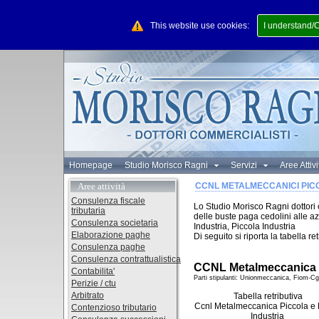
This website use cookies:
I understand/
Homepage
Studio Morisco Ragni
Servizi
Aree Attiv
Aree attività
CCNL METALMECCANICI PIC
Consulenza fiscale
Lo Studio Morisco Ragni dottori 
tributaria
delle buste paga cedolini alle 
Consulenza societaria
Industria, Piccola Industria
Elaborazione paghe
Di seguito si riporta la tabella r
Consulenza paghe
Consulenza contrattualistica
CCNL Metalmeccanica P
Contabilita'
Parti stipulanti: Unionmeccanica, Fiom-Cgi
Perizie / ctu
Arbitrato
Tabella retributiva
Ccnl Metalmeccanica Piccola e
Contenzioso tributario
Industria