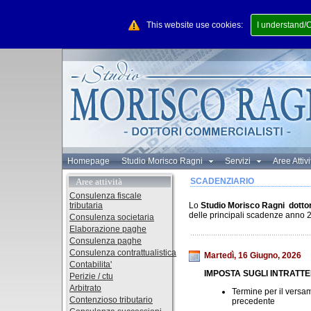
This website use cookies:
I understand/
Homepage
Studio Morisco Ragni
Servizi
Aree Attiv
Aree attività
SCADENZIARIO
Consulenza fiscale
tributaria
Lo
Studio Morisco Ragni dotto
delle principali scadenze anno 2
Consulenza societaria
Elaborazione paghe
Consulenza paghe
Consulenza contrattualistica
Martedì, 16 Giugno, 2026
Contabilita'
IMPOSTA SUGLI INTRATTE
Perizie / ctu
Arbitrato
Termine per il versam
Contenzioso tributario
precedente