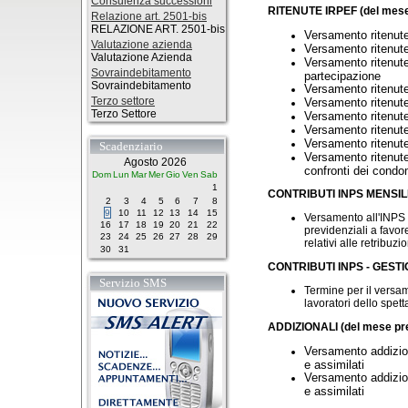
Consulenza successioni
RITENUTE IRPEF (del mese
Relazione art. 2501-bis
RELAZIONE ART. 2501-bis
Versamento ritenute
Valutazione azienda
Versamento ritenut
Valutazione Azienda
Versamento ritenute
Sovraindebitamento
partecipazione
Sovraindebitamento
Versamento ritenute
Terzo settore
Versamento ritenute
Terzo Settore
Versamento ritenute
Versamento ritenute
Versamento ritenute
Scadenziario
Versamento ritenute 
Agosto 2026
confronti dei condo
Dom
Lun
Mar
Mer
Gio
Ven
Sab
1
CONTRIBUTI INPS MENSIL
2
3
4
5
6
7
8
9
10
11
12
13
14
15
Versamento all'INPS d
16
17
18
19
20
21
22
previdenziali a favor
23
24
25
26
27
28
29
relativi alle retribu
30
31
CONTRIBUTI INPS - GEST
Servizio SMS
Termine per il versam
lavoratori dello spet
ADDIZIONALI (del mese pr
Versamento addizion
e assimilati
Versamento addizion
e assimilati