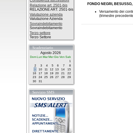
Consulenza successioni
FONDO NEGRI, BESUSSO,
Relazione art. 2501-bis
RELAZIONE ART. 2501-bis
Versamento dei contri
Valutazione azienda
(trimestre precedent
Valutazione Azienda
Sovraindebitamento
Sovraindebitamento
Terzo settore
Terzo Settore
Scadenziario
Agosto 2026
Dom
Lun
Mar
Mer
Gio
Ven
Sab
1
2
3
4
5
6
7
8
9
10
11
12
13
14
15
16
17
18
19
20
21
22
23
24
25
26
27
28
29
30
31
Servizio SMS