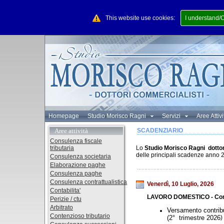
This website use cookies:
I understand/
Homepage
Studio Morisco Ragni
Servizi
Aree Attiv
Aree attività
SCADENZIARIO
Consulenza fiscale
tributaria
Lo
Studio Morisco Ragni dotto
delle principali scadenze anno 2
Consulenza societaria
Elaborazione paghe
Consulenza paghe
Consulenza contrattualistica
Venerdì, 10 Luglio, 2026
Contabilita'
LAVORO DOMESTICO - Cont
Perizie / ctu
Arbitrato
Versamento contribu
Contenzioso tributario
(2° trimestre 2026
)